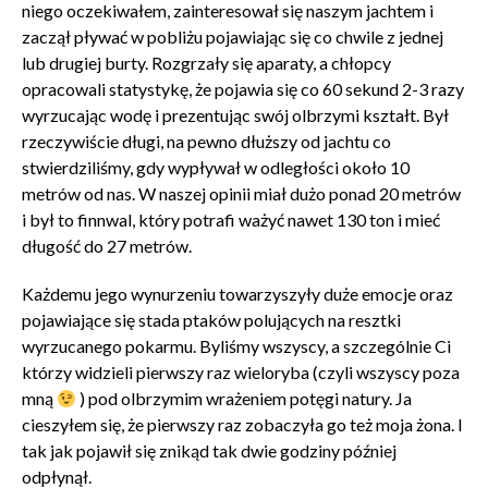
niego oczekiwałem, zainteresował się naszym jachtem i
zaczął pływać w pobliżu pojawiając się co chwile z jednej
lub drugiej burty. Rozgrzały się aparaty, a chłopcy
opracowali statystykę, że pojawia się co 60 sekund 2-3 razy
wyrzucając wodę i prezentując swój olbrzymi kształt. Był
rzeczywiście długi, na pewno dłuższy od jachtu co
stwierdziliśmy, gdy wypływał w odległości około 10
metrów od nas. W naszej opinii miał dużo ponad 20 metrów
i był to finnwal, który potrafi ważyć nawet 130 ton i mieć
długość do 27 metrów.
Każdemu jego wynurzeniu towarzyszyły duże emocje oraz
pojawiające się stada ptaków polujących na resztki
wyrzucanego pokarmu. Byliśmy wszyscy, a szczególnie Ci
którzy widzieli pierwszy raz wieloryba (czyli wszyscy poza
mną
) pod olbrzymim wrażeniem potęgi natury. Ja
cieszyłem się, że pierwszy raz zobaczyła go też moja żona. I
tak jak pojawił się znikąd tak dwie godziny później
odpłynął.