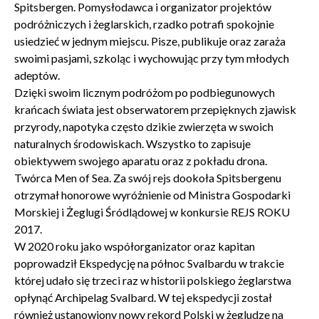
Spitsbergen. Pomysłodawca i organizator projektów
podróżniczych i żeglarskich, rzadko potrafi spokojnie
usiedzieć w jednym miejscu. Pisze, publikuje oraz zaraża
swoimi pasjami, szkoląc i wychowując przy tym młodych
adeptów.
Dzięki swoim licznym podróżom po podbiegunowych
krańcach świata jest obserwatorem przepięknych zjawisk
przyrody, napotyka często dzikie zwierzęta w swoich
naturalnych środowiskach. Wszystko to zapisuje
obiektywem swojego aparatu oraz z pokładu drona.
Twórca Men of Sea. Za swój rejs dookoła Spitsbergenu
otrzymał honorowe wyróżnienie od Ministra Gospodarki
Morskiej i Żeglugi Śródlądowej w konkursie REJS ROKU
2017.
W 2020 roku jako współorganizator oraz kapitan
poprowadził Ekspedycję na północ Svalbardu w trakcie
której udało się trzeci raz w historii polskiego żeglarstwa
opłynąć Archipelag Svalbard. W tej ekspedycji został
również ustanowiony nowy rekord Polski w żegludze na