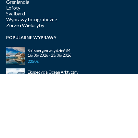
Grenlandia
Lofoty
Svalbard
Wyprawy fotograficzne
Zorze i Wieloryby
POPULARNE WYPRAWY
Spitsbergen w tydzień #4
16/06/2026 - 23/06/2026
2250€
Ekspedycja Ocean Arktyczny
10/09/2026 - 25/09/2026
2300€
Magiczne Lofoty One Way Tromsø – Bodø
26/09/2026 - 05/10/2026
1450€
Zorze i Wieloryby #01
22/10/2026 - 29/10/2026
1350€
Spitsbergen w tydzień #02