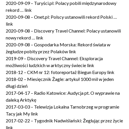
2020-09-09 – Turyści.pl: Polacy pobili międzynarodowy
rekord … link
2020-09-08 – Onet.pl: Polscy ustanowili rekord Polski …
link
2020-09-08 – Discovery Travel Channel: Polacy ustanowili
nowy rekord … link
2020-09-08 – Gospodarka Morska: Rekord świata w
żegludze pobity przez Polaków link
2019-09 – Discovery Travel Channel: Eksploracja
możliwości ludzkich w arktyczny świecie link
2018-12 – CKM nr 12: fotoreportaż Biegun Europy link
2018-02 – Miesięcznik Żagle: artykuł 1000 mil w jeden
długi dzień
2017-04-17 – Radio Katowice: Audycja pt. O wyprawie na
daleką Arktykę
2017-03-03 – Telewizja Lokalna Tarnobrzeg w programie
Tacy jak My link
2017-02-22 – Tygodnik Nadwiślański: Żeglując przez życie
link