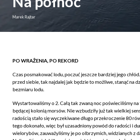
Na północ
Marek Rajtar
PO WRAŻENIA, PO REKORD
Czas posmakować lodu, poczuć jeszcze bardziej jego chłód. 
przed siebie, tak najdalej jak będzie to możliwe, stanąć na d
bezmiaru lodu.
Wystartowaliśmy o 2. Całą tak zwaną noc poświeciliśmy na 
będącej kolonią morsów. Nie wzbudziły już tak wielkiej sensa
radością stało się wyczekiwane długo przekroczenie 80 równol
tego dokonało, więc był uzasadniony powód do radości i dum
wielorybów, zauważyliśmy je po olbrzymich, widzianych z 