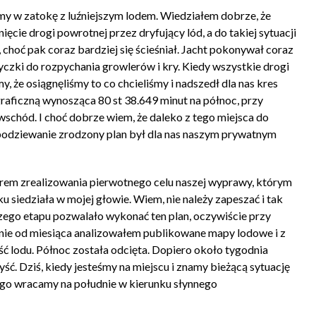
my w zatokę z luźniejszym lodem. Wiedziałem dobrze, że
cie drogi powrotnej przez dryfujący lód, a do takiej sytuacji
 choć pak coraz bardziej się ścieśniał. Jacht pokonywał coraz
tyczki do rozpychania growlerów i kry. Kiedy wszystkie drogi
 że osiągnęliśmy to co chcieliśmy i nadszedł dla nas kres
raficzną wynosząca 80 st 38.649 minut na północ, przy
wschód. I choć dobrze wiem, że daleko z tego miejsca do
spodziewanie zrodzony plan był dla nas naszym prywatnym
rem zrealizowania pierwotnego celu naszej wyprawy, którym
 siedziała w mojej głowie. Wiem, nie należy zapeszać i tak
szego etapu pozwalało wykonać ten plan, oczywiście przy
ennie od miesiąca analizowałem publikowane mapy lodowe i z
 lodu. Północ została odcięta. Dopiero około tygodnia
ść. Dziś, kiedy jesteśmy na miejscu i znamy bieżącą sytuację
tego wracamy na południe w kierunku słynnego