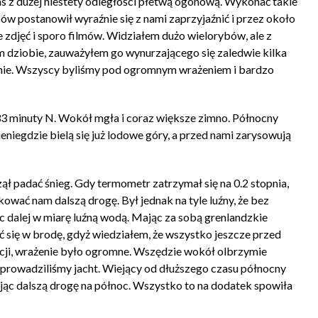
nas z dużej niestety odległości płetwą ogonową. Wykonać takie
ów postanowił wyraźnie się z nami zaprzyjaźnić i przez około
e zdjęć i sporo filmów. Widziałem dużo wielorybów, ale z
mym dziobie, zauważyłem go wynurzającego się zaledwie kilka
mnie. Wszyscy byliśmy pod ogromnym wrażeniem i bardzo
3 minuty N. Wokół mgła i coraz większe zimno. Północny
eniegdzie bielą się już lodowe góry, a przed nami zarysowują
ął padać śnieg. Gdy termometr zatrzymał się na 0.2 stopnia,
wać nam dalszą drogę. Był jednak na tyle luźny, że bez
 dalej w miarę luźną wodą. Mając za sobą grenlandzkie
 się w brodę, gdyż wiedziałem, że wszystko jeszcze przed
acji, wrażenie było ogromne. Wszędzie wokół olbrzymie
i prowadziliśmy jacht. Wiejący od dłuższego czasu północny
iając dalszą drogę na północ. Wszystko to na dodatek spowiła