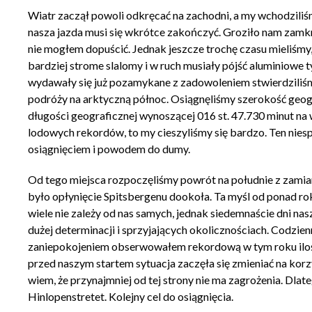
Wiatr zaczął powoli odkręcać na zachodni, a my wchodziliś
nasza jazda musi się wkrótce zakończyć. Groziło nam zamknię
nie mogłem dopuścić. Jednak jeszcze trochę czasu mieliśmy,
bardziej strome slalomy i w ruch musiały pójść aluminiowe 
wydawały się już pozamykane z zadowoleniem stwierdziliśmy,
podróży na arktyczną północ. Osiągnęliśmy szerokość geog
długości geograficznej wynoszącej 016 st. 47.730 minut na 
lodowych rekordów, to my cieszyliśmy się bardzo. Ten nie
osiągnięciem i powodem do dumy.
Od tego miejsca rozpoczęliśmy powrót na południe z zamia
było opłynięcie Spitsbergenu dookoła. Ta myśl od ponad roku
wiele nie zależy od nas samych, jednak siedemnaście dni na
dużej determinacji i sprzyjających okolicznościach. Codzi
zaniepokojeniem obserwowałem rekordową w tym roku ilość
przed naszym startem sytuacja zaczęła się zmieniać na korzy
wiem, że przynajmniej od tej strony nie ma zagrożenia. Dla
Hinlopenstretet. Kolejny cel do osiągnięcia.