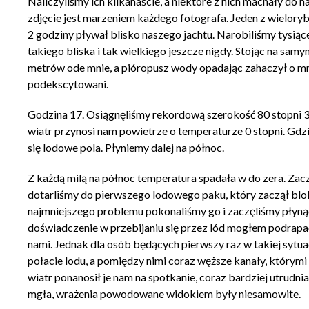
Naliczyliśmy ich kilkanaście, a niektóre z nich machały do 
zdjęcie jest marzeniem każdego fotografa. Jeden z wieloryb
2 godziny pływał blisko naszego jachtu. Narobiliśmy tysiąc
takiego bliska i tak wielkiego jeszcze nigdy. Stojąc na sa
metrów ode mnie, a pióropusz wody opadając zahaczył o 
podekscytowani.
Godzina 17. Osiągnęliśmy rekordową szerokość 80 stopni 3
wiatr przynosi nam powietrze o temperaturze 0 stopni. Gdzi
się lodowe pola. Płyniemy dalej na północ.
Z każdą milą na północ temperatura spadała w do zera. Zacz
dotarliśmy do pierwszego lodowego paku, który zaczął bloko
najmniejszego problemu pokonaliśmy go i zaczęliśmy płynąc
doświadczenie w przebijaniu się przez lód mogłem podrapać
nami. Jednak dla osób będących pierwszy raz w takiej sytu
połacie lodu, a pomiędzy nimi coraz węższe kanały, którym
wiatr ponanosił je nam na spotkanie, coraz bardziej utrudn
mgła, wrażenia powodowane widokiem były niesamowite.