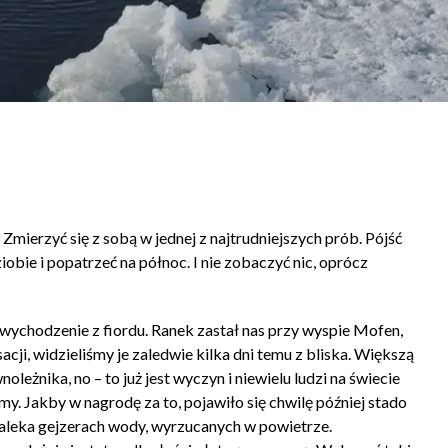
Zmierzyć się z sobą w jednej z najtrudniejszych prób. Pójść
ziobie i popatrzeć na północ. I nie zobaczyć nic, oprócz
wychodzenie z fiordu. Ranek zastał nas przy wyspie Mofen,
cji, widzieliśmy je zaledwie kilka dni temu z bliska. Większą
eżnika, no – to już jest wyczyn i niewielu ludzi na świecie
y. Jakby w nagrodę za to, pojawiło się chwilę później stado
daleka gejzerach wody, wyrzucanych w powietrze.