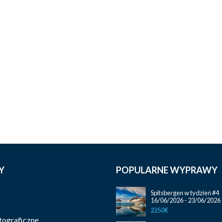
Y
POPULARNE WYPRAWY
Spitsbergen w tydzień #4
16/06/2026 - 23/06/2026
2250€
ograficzne