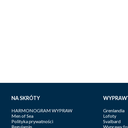
NA SKRÓTY
WYPRAW
HARMONOGRAM WYPRAW
Grenlandia
Men of Sea
Lofoty
Polityka prywatności
Svalbard
Regulamin
Wyprawy fot