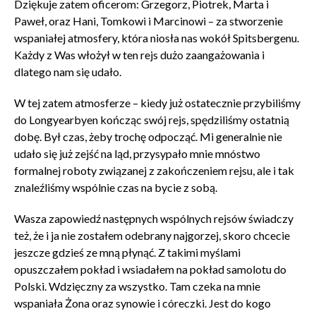
Dziękuje zatem oficerom: Grzegorz, Piotrek, Marta i
Paweł, oraz Hani, Tomkowi i Marcinowi – za stworzenie
wspaniałej atmosfery, która niosła nas wokół Spitsbergenu.
Każdy z Was włożył w ten rejs dużo zaangażowania i
dlatego nam się udało.
W tej zatem atmosferze – kiedy już ostatecznie przybiliśmy
do Longyearbyen kończąc swój rejs, spędziliśmy ostatnią
dobę. Był czas, żeby trochę odpocząć. Mi generalnie nie
udało się już zejść na ląd, przysypało mnie mnóstwo
formalnej roboty związanej z zakończeniem rejsu, ale i tak
znaleźliśmy wspólnie czas na bycie z sobą.
Wasza zapowiedź następnych wspólnych rejsów świadczy
też, że i ja nie zostałem odebrany najgorzej, skoro chcecie
jeszcze gdzieś ze mną płynąć. Z takimi myślami
opuszczałem pokład i wsiadałem na pokład samolotu do
Polski. Wdzięczny za wszystko. Tam czeka na mnie
wspaniała Żona oraz synowie i córeczki. Jest do kogo