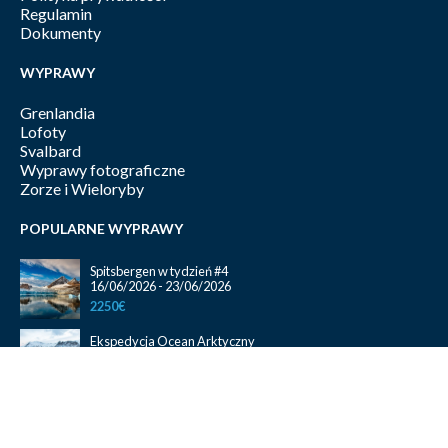
Regulamin
Dokumenty
WYPRAWY
Grenlandia
Lofoty
Svalbard
Wyprawy fotograficzne
Zorze i Wieloryby
POPULARNE WYPRAWY
Spitsbergen w tydzień #4
16/06/2026 - 23/06/2026
2250€
Ekspedycja Ocean Arktyczny
10/09/2026 - 25/09/2026
2300€
Magiczne Lofoty One Way Tromsø – Bodø
26/09/2026 - 05/10/2026
1450€