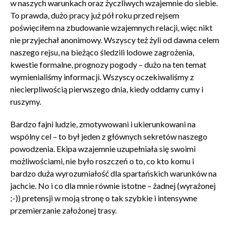
w naszych warunkach oraz życzliwych wzajemnie do siebie.
To prawda, dużo pracy już pół roku przed rejsem
poświęciłem na zbudowanie wzajemnych relacji, więc nikt
nie przyjechał anonimowy. Wszyscy też żyli od dawna celem
naszego rejsu, na bieżąco śledzili lodowe zagrożenia,
kwestie formalne, prognozy pogody – dużo na ten temat
wymienialiśmy informacji. Wszyscy oczekiwaliśmy z
niecierpliwością pierwszego dnia, kiedy oddamy cumy i
ruszymy.
Bardzo fajni ludzie, zmotywowani i ukierunkowani na
wspólny cel – to był jeden z głównych sekretów naszego
powodzenia. Ekipa wzajemnie uzupełniała się swoimi
możliwościami, nie było roszczeń o to, co kto komu i
bardzo duża wyrozumiałość dla spartańskich warunków na
jachcie. No i co dla mnie równie istotne – żadnej (wyrażonej
;-)) pretensji w moją stronę o tak szybkie i intensywne
przemierzanie założonej trasy.