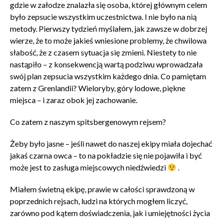
gdzie w załodze znalazła się osoba, której głównym celem
było zepsucie wszystkim uczestnictwa. I nie było na nią
metody. Pierwszy tydzień myślałem, jak zawsze w dobrzej
wierze, że to może jakieś wniesione problemy, że chwilowa
słabość, że z czasem sytuacja się zmieni. Niestety to nie
nastąpiło – z konsekwencją wartą podziwu wprowadzała
swój plan zepsucia wszystkim każdego dnia. Co pamiętam
zatem z Grenlandii? Wieloryby, góry lodowe, piękne
miejsca – i zaraz obok jej zachowanie.
Co zatem z naszym spitsbergenowym rejsem?
Żeby było jasne – jeśli nawet do naszej ekipy miała dojechać
jakaś czarna owca – to na pokładzie się nie pojawiła i być
może jest to zasługa miejscowych niedźwiedzi
.
Miałem świetną ekipę, prawie w całości sprawdzoną w
poprzednich rejsach, ludzi na których mogłem liczyć,
zarówno pod kątem doświadczenia, jak i umiejętności życia